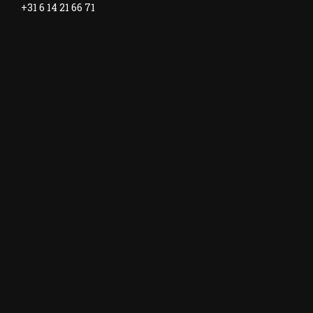
+31 6 14 21 66 71