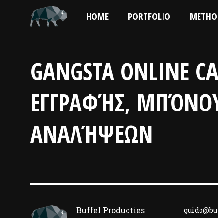
HOME
PORTFOLIO
METHO
GANGSTA ONLINE C
ΕΓΓΡΑΦΉΣ, ΜΠΌΝΟΥ
ΑΝΑΛΉΨΕΩΝ
Buffel Producties
guido@buf