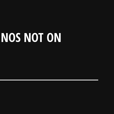
INOS NOT ON