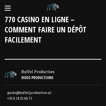
770 CASINO EN LIGNE –
COMMENT FAIRE UN DÉPÔT
FACILEMENT
Buffel Producties
VIDEO PRODUCTIONS
guido@buffelproducties.nl
+31 6 14 21 66 71